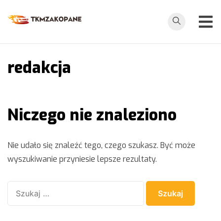
Przejdź
do
tkmzakopane.pl
treści
redakcja
Niczego nie znaleziono
Nie udało się znaleźć tego, czego szukasz. Być może
wyszukiwanie przyniesie lepsze rezultaty.
Szukaj: