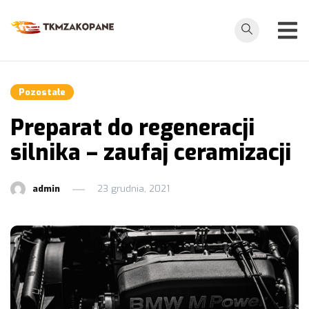
Przejdź
do
tkmzakopane.pl
treści
Pozostałe
Preparat do regeneracji
silnika – zaufaj ceramizacji
admin
23 grudnia, 2021