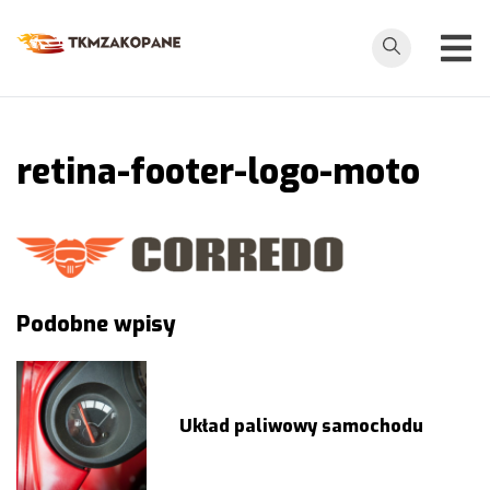
Przejdź
do
tkmzakopane.pl
treści
retina-footer-logo-moto
Nawigacja
Podobne wpisy
wpisu
Układ paliwowy samochodu