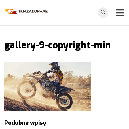
Przejdź
do
tkmzakopane.pl
treści
gallery-9-copyright-min
Nawigacja
Podobne wpisy