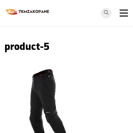
Przejdź
do
tkmzakopane.pl
treści
product-5