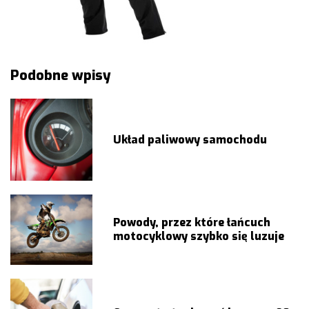
Nawigacja
Podobne wpisy
wpisu
Układ paliwowy samochodu
Powody, przez które łańcuch
motocyklowy szybko się luzuje